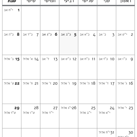
ראשון
שני
שלישי
רביעי
חמישי
שישי
שבת
1
י"ח אב
8
7
6
5
4
3
2
י"ט אב
כ' אב
כ"א אב
כ"ב אב
כ"ג אב
כ"ד אב
כ"ה אב
15
14
13
12
11
10
9
כ"ו אב
כ"ז אב
כ"ח אב
כ"ט אב
ל' אב
א' אלול
ב' אלול
22
21
20
19
18
17
16
ג' אלול
ד' אלול
ה' אלול
ו' אלול
ז' אלול
ח' אלול
ט' אלול
29
28
27
26
25
24
23
י' אלול
י"ג אלול
י"א אלול
י"ב אלול
י"ד אלול
ט"ו אלול
ט"ז אלול
31
30
י"ח אלול